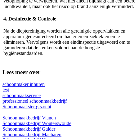
vetophoping te verwijderen, wat niet alleen bijdraagt aan een betere
luchtkwaliteit, maar ook het risico op brand aanzienlijk vermindert.
4. Desinfectie & Controle
Na de dieptereiniging worden alle gereinigde oppervlakken en
apparatuur gedesinfecteerd om bacteriën en ziektekiemen te
elimineren. Vervolgens wordt een eindinspectie uitgevoerd om te
garanderen dat de keuken voldoet aan de hoogste
hygiënestandaarden.
Lees meer over
schoonmaker inhuren
test
schoonmaakservice
professioneel schoonmaakbedrijf
Schoonmaakster gezocht
Schoonmaakbedrijf Vianen
Schoonmaakbedrijf Wouterswoude
Schoonmaakbedrijf Galder
Schoonmaakbedrijf Macharen