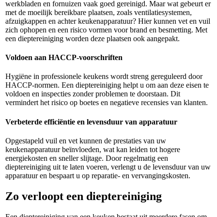
werkbladen en fornuizen vaak goed gereinigd. Maar wat gebeurt er
met de moeilijk bereikbare plaatsen, zoals ventilatiesystemen,
afzuigkappen en achter keukenapparatuur? Hier kunnen vet en vuil
zich ophopen en een risico vormen voor brand en besmetting. Met
een dieptereiniging worden deze plaatsen ook aangepakt.
Voldoen aan HACCP-voorschriften
Hygiëne in professionele keukens wordt streng gereguleerd door
HACCP-normen. Een dieptereiniging helpt u om aan deze eisen te
voldoen en inspecties zonder problemen te doorstaan. Dit
vermindert het risico op boetes en negatieve recensies van klanten.
Verbeterde efficiëntie en levensduur van apparatuur
Opgestapeld vuil en vet kunnen de prestaties van uw
keukenapparatuur beïnvloeden, wat kan leiden tot hogere
energiekosten en sneller slijtage. Door regelmatig een
dieptereiniging uit te laten voeren, verlengt u de levensduur van uw
apparatuur en bespaart u op reparatie- en vervangingskosten.
Zo verloopt een dieptereiniging
Een dieptereiniging van een keuken bestaat uit meerdere fasen om