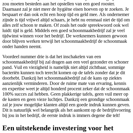
zou moeten besteden aan het opstellen van een goed rooster.
Daarnaast zal je niet meer de hygiëne eisen hoeven op te zoeken. Je
bespaart er dan ook echt een hoop tijd en geld mee. Als ondernemer
zijnde is tijd vrijwel altijd schaars, je hebt nu eenmaal niet de tijd om
alles zelf schoon te maken. Of zoals het oude spreekwoord ook wel
luidt: tijd is geld. Middels een goed schoonmaakbedrijf zal je veel
tijdwinst winnen voor het bedrijf. De werknemers kunnen gewoon
door blijven werken terwijl het schoonmaakbedrijf de schoonmaak
onder handen neemt.
Voordeel nummer drie is dat het inschakelen van een
schoonmaakbedrijf bij zal dragen aan een veel gezonder en schoner
pand. Vuil en viezigheid is namelijk niet altijd zichtbaar, sommige
bacteriën kunnen toch terecht komen op de tafels zonder dat je dit
doorhebt. Dankzij het schoonmaakbedrijf zal de kans op ziektes
aanzienlijk verminderen. Door de ruime mate van ervaring, kennis
en expertise weet je altijd honderd procent zeker dat de schoonmaak
100% succes zal hebben. Geen plakkerige tafels, geen vuil meer op
de kasten en geen vieze luchtjes. Dankzij een grondige schoonmaak
zal je jouw mogelijke klanten altijd een goede indruk kunnen geven.
Dit is natuurlijk wel belangrijk als het aankomt op de bedrijfsvoering
bij jou in het bedrijf, de eerste indruk is immers degene die telt!
Een uitstekende investering voor het