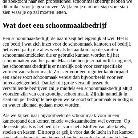
de zoektocht naar een professioneel schoonmaakbedrijf hebben we
dit artikel voor je geschreven. Wij laten je dan ook stap voor stap
zien waar je op zal moeten letten.
Wat doet een schoonmaakbedrijf
Een schoonmaakbedrijf, de naam zegt het eigenlijk al wel. Het is
een bedrijf wat zich inzet voor de schoonmaak kantoren of bedrijf,
het is een partij die alles weet als het aankomt op de soorten
schoonmaakmiddelen die er gebruikt kunnen worden bij het
schoonmaken van het pand. Maar dan ben je er natuurlijk nog niet,
het schoonmaakbedrijf is er namelijk ook voor zeer specifieke
vormen van schoonmaak. Zo is er voor een regulier kantoorpand
een ander soort schoonmaak vereist dan bijvoorbeeld voor een
horecagelegenheid. Dankzij dit grote verschil tussen de
verschillende bedrijven zal je middels een schoonmaakbedrijf altijd
voorzien zijn van een grondige schoonmaak. Zij zijn namelijk in
staat om per bedrijf te bekijken welke soort schoonmaak er nodig is
en wat er allemaal gedaan moet worden.
Als we kijken naar bijvoorbeeld de schoonmaak voor in een
kantoorpand dan komen enkele werkzaamheden wel overeen. Op
de eerste plaats is het bedrijf er voor het afstoffen van alle tafels,
stoelen en kasten. Dit zorgt er gelijk voor dat de lucht in het kantoor
een stuk schoner is, we hoeven hier het voordeel niet van te laten