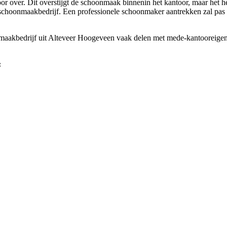
over. Dit overstijgt de schoonmaak binnenin het kantoor, maar het h
schoonmaakbedrijf. Een professionele schoonmaker aantrekken zal pas echt
aakbedrijf uit Alteveer Hoogeveen vaak delen met mede-kantooreigenaren
: