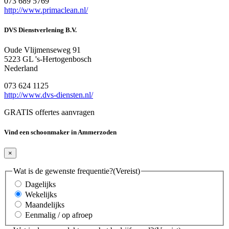
073 689 5769
http://www.primaclean.nl/
DVS Dienstverlening B.V.
Oude Vlijmenseweg 91
5223 GL 's-Hertogenbosch
Nederland
073 624 1125
http://www.dvs-diensten.nl/
GRATIS offertes aanvragen
Vind een schoonmaker in Ammerzoden
×
Wat is de gewenste frequentie?
(Vereist)
Dagelijks
Wekelijks
Maandelijks
Eenmalig / op afroep