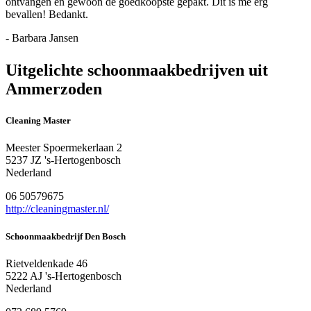
ontvangen en gewoon de goedkoopste gepakt. Dit is me erg
bevallen! Bedankt.
- Barbara Jansen
Uitgelichte schoonmaakbedrijven uit
Ammerzoden
Cleaning Master
Meester Spoermekerlaan 2
5237 JZ 's-Hertogenbosch
Nederland
06 50579675
http://cleaningmaster.nl/
Schoonmaakbedrijf Den Bosch
Rietveldenkade 46
5222 AJ 's-Hertogenbosch
Nederland