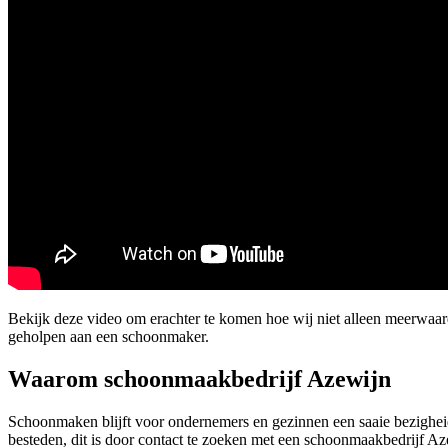
Bekijk deze video om erachter te komen hoe wij niet alleen meerwaa
geholpen aan een schoonmaker.
Waarom schoonmaakbedrijf Azewijn
Schoonmaken blijft voor ondernemers en gezinnen een saaie bezigheid
besteden, dit is door contact te zoeken met een schoonmaakbedrijf Az