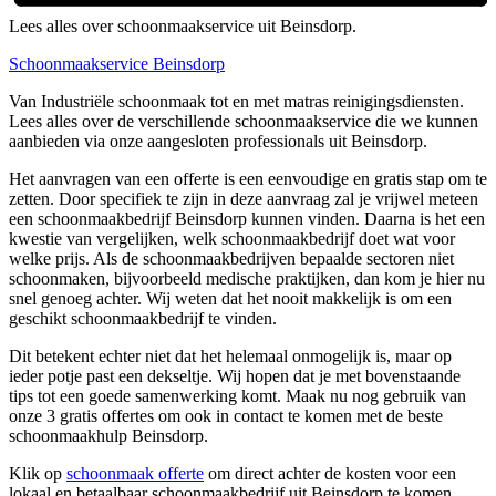
Lees alles over schoonmaakservice uit Beinsdorp.
Schoonmaakservice Beinsdorp
Van Industriële schoonmaak tot en met matras reinigingsdiensten.
Lees alles over de verschillende schoonmaakservice die we kunnen
aanbieden via onze aangesloten professionals uit Beinsdorp.
Het aanvragen van een offerte is een eenvoudige en gratis stap om te
zetten. Door specifiek te zijn in deze aanvraag zal je vrijwel meteen
een schoonmaakbedrijf Beinsdorp kunnen vinden. Daarna is het een
kwestie van vergelijken, welk schoonmaakbedrijf doet wat voor
welke prijs. Als de schoonmaakbedrijven bepaalde sectoren niet
schoonmaken, bijvoorbeeld medische praktijken, dan kom je hier nu
snel genoeg achter. Wij weten dat het nooit makkelijk is om een
geschikt schoonmaakbedrijf te vinden.
Dit betekent echter niet dat het helemaal onmogelijk is, maar op
ieder potje past een dekseltje. Wij hopen dat je met bovenstaande
tips tot een goede samenwerking komt. Maak nu nog gebruik van
onze 3 gratis offertes om ook in contact te komen met de beste
schoonmaakhulp Beinsdorp.
Klik op
schoonmaak offerte
om direct achter de kosten voor een
lokaal en betaalbaar schoonmaakbedrijf uit Beinsdorp te komen