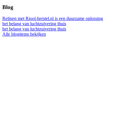
Blog
Relinen met Riool-herstel.nl is een duurzame oplossing
het belang van luchtzuivering thuis
het belang van luchtzuivering thuis
Alle blogitems bekijken