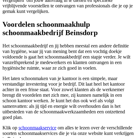
vergelijken’ om jouw aanvraag in te dienen en specifieke
vrijblijvende voorstellen te ontvangen van professionals die je op je
gemak kunt vergelijken.
Voordelen schoonmaakhulp
schoonmaakbedrijf Beinsdorp
Het schoonmaakbedrijf en jij hebben meestal een andere definitie
van hygiëne, waar jij van mening bent dat een vochtig doekje
voldoende is gaat het schoonmaakbedrijf een stapje verder. Je wilt
vanzelfsprekend je medewerkers en klanten ontvangen in een
hygiënische ruimte, waar ze zich goed in voelen.
Het laten schoonmaken van je kantoor is een simpele, maar
verstandige investering voor je bedrijf. Dit laat heel het kantoor
achter in een frisse staat. Voor zowel klanten als de werknemer
brengt dit voordelen met zich mee, zij kunnen namelijk in een
schoon kantoor werken. Je kunt het dus ook wel als volgt
samenvatten: als jij tijd en energie wilt overhouden dan is het
uitbesteden van de schoonmaakwerkzaamheden een ontzettend
goed plan.
Klik op
schoonmaakservice
om alles te lezen over de verschillende
soorten schoonmaakservices die je via onze website kunt verkrijgen