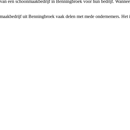
an een schoonmaakbedrijf in Benningbroek voor hun bedrijf. Wanneer j
nmaakbedrijf uit Benningbroek vaak delen met mede ondernemers. Het is