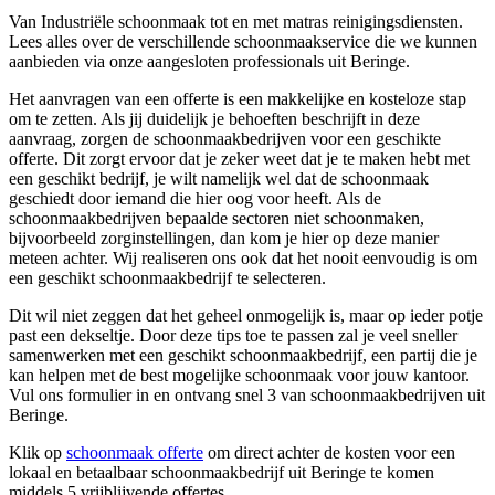
Van Industriële schoonmaak tot en met matras reinigingsdiensten.
Lees alles over de verschillende schoonmaakservice die we kunnen
aanbieden via onze aangesloten professionals uit Beringe.
Het aanvragen van een offerte is een makkelijke en kosteloze stap
om te zetten. Als jij duidelijk je behoeften beschrijft in deze
aanvraag, zorgen de schoonmaakbedrijven voor een geschikte
offerte. Dit zorgt ervoor dat je zeker weet dat je te maken hebt met
een geschikt bedrijf, je wilt namelijk wel dat de schoonmaak
geschiedt door iemand die hier oog voor heeft. Als de
schoonmaakbedrijven bepaalde sectoren niet schoonmaken,
bijvoorbeeld zorginstellingen, dan kom je hier op deze manier
meteen achter. Wij realiseren ons ook dat het nooit eenvoudig is om
een geschikt schoonmaakbedrijf te selecteren.
Dit wil niet zeggen dat het geheel onmogelijk is, maar op ieder potje
past een dekseltje. Door deze tips toe te passen zal je veel sneller
samenwerken met een geschikt schoonmaakbedrijf, een partij die je
kan helpen met de best mogelijke schoonmaak voor jouw kantoor.
Vul ons formulier in en ontvang snel 3 van schoonmaakbedrijven uit
Beringe.
Klik op
schoonmaak offerte
om direct achter de kosten voor een
lokaal en betaalbaar schoonmaakbedrijf uit Beringe te komen
middels 5 vrijblijvende offertes.