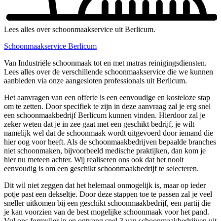
Lees alles over schoonmaakservice uit Berlicum.
Schoonmaakservice Berlicum
Van Industriële schoonmaak tot en met matras reinigingsdiensten.
Lees alles over de verschillende schoonmaakservice die we kunnen
aanbieden via onze aangesloten professionals uit Berlicum.
Het aanvragen van een offerte is een eenvoudige en kosteloze stap
om te zetten. Door specifiek te zijn in deze aanvraag zal je erg snel
een schoonmaakbedrijf Berlicum kunnen vinden. Hierdoor zal je
zeker weten dat je in zee gaat met een geschikt bedrijf, je wilt
namelijk wel dat de schoonmaak wordt uitgevoerd door iemand die
hier oog voor heeft. Als de schoonmaakbedrijven bepaalde branches
niet schoonmaken, bijvoorbeeld medische praktijken, dan kom je
hier nu meteen achter. Wij realiseren ons ook dat het nooit
eenvoudig is om een geschikt schoonmaakbedrijf te selecteren.
Dit wil niet zeggen dat het helemaal onmogelijk is, maar op ieder
potje past een dekseltje. Door deze stappen toe te passen zal je veel
sneller uitkomen bij een geschikt schoonmaakbedrijf, een partij die
je kan voorzien van de best mogelijke schoonmaak voor het pand.
Vul ons formulier in en ontvang snel 3 van schoonmaakbedrijven uit