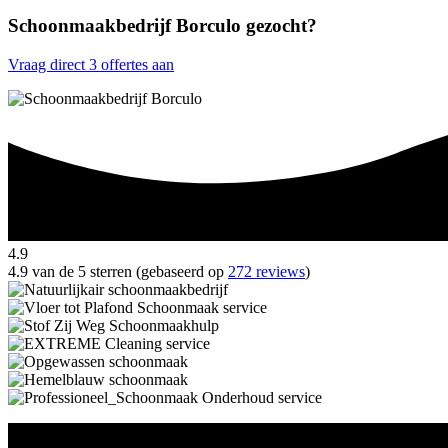
Schoonmaakbedrijf Borculo gezocht?
Vraag direct 3 offertes aan
4.9
4.9 van de 5 sterren (gebaseerd op
272 reviews
)