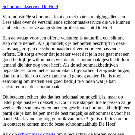
Schoonmaakservice De Hoef
Van Industriële schoonmaak tot en met matras reinigingsdiensten.
Lees alles over de verschillende schoonmaakservice die we kunnen
aanbieden via onze aangesloten professionals uit De Hoef.
Een aanvraag voor een offerte versturen is natuurlijk een slimme
stap om te nemen. Als jij duidelijk je behoeften beschrijft in deze
aanvraag, zorgen de schoonmaakbedrijven voor een passende
offerte. Dit zorgt ervoor dat je zeker weet dat je in zee gaat met een
goed bedrijf, je wilt immers wel dat de schoonmaak geschiedt door
iemand die hier oog voor heeft. Als de schoonmaakbedrijven
bepaalde sectoren niet schoonmaken, bijvoorbeeld zorginstellingen,
dan kom je hier op deze manier snel genoeg achter. Het is nooit
eenvoudig om meteen een goed bedrijf te vinden wat je kan
assisteren met de schoonmaak.
Dit betekent echter niet dat het helemaal onmogelijk is, maar op
ieder potje past een dekseltje. Door deze stappen toe te passen zal je
veel sneller samenwerken met een geschikt schoonmaakbedrijf, een
partij die je kan helpen met de best mogelijke schoonmaak voor het
pand. Maak vandaag nog gebruik van onze 3 gratis offertes om ook
in contact te komen met de beste schoonmaakhulp De Hoef.
Klik op
schoonmaak offerte
om direct achter de kosten voor een