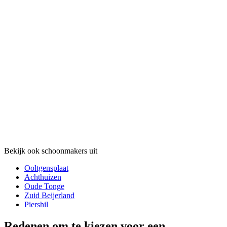
Bekijk ook schoonmakers uit
Ooltgensplaat
Achthuizen
Oude Tonge
Zuid Beijerland
Piershil
Redenen om te kiezen voor een