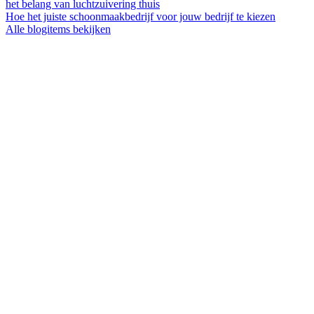
het belang van luchtzuivering thuis
Hoe het juiste schoonmaakbedrijf voor jouw bedrijf te kiezen
Alle blogitems bekijken