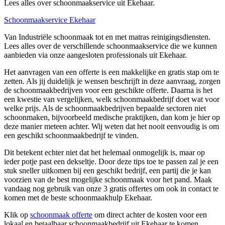
Lees alles over schoonmaakservice uit Ekehaar.
Schoonmaakservice Ekehaar
Van Industriële schoonmaak tot en met matras reinigingsdiensten.
Lees alles over de verschillende schoonmaakservice die we kunnen
aanbieden via onze aangesloten professionals uit Ekehaar.
Het aanvragen van een offerte is een makkelijke en gratis stap om te
zetten. Als jij duidelijk je wensen beschrijft in deze aanvraag, zorgen
de schoonmaakbedrijven voor een geschikte offerte. Daarna is het
een kwestie van vergelijken, welk schoonmaakbedrijf doet wat voor
welke prijs. Als de schoonmaakbedrijven bepaalde sectoren niet
schoonmaken, bijvoorbeeld medische praktijken, dan kom je hier op
deze manier meteen achter. Wij weten dat het nooit eenvoudig is om
een geschikt schoonmaakbedrijf te vinden.
Dit betekent echter niet dat het helemaal onmogelijk is, maar op
ieder potje past een dekseltje. Door deze tips toe te passen zal je een
stuk sneller uitkomen bij een geschikt bedrijf, een partij die je kan
voorzien van de best mogelijke schoonmaak voor het pand. Maak
vandaag nog gebruik van onze 3 gratis offertes om ook in contact te
komen met de beste schoonmaakhulp Ekehaar.
Klik op
schoonmaak offerte
om direct achter de kosten voor een
lokaal en betaalbaar schoonmaakbedrijf uit Ekehaar te komen