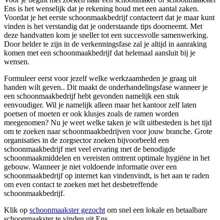
Ens is het wenselijk dat je rekening houd met een aantal zaken.
Voordat je het eerste schoonmaakbedrijf contacteert dat je maar kunt
vinden is het verstandig dat je onderstaande tips doorneemt. Met
deze handvatten kom je sneller tot een succesvolle samenwerking.
Door helder te zijn in de verkenningsfase zal je altijd in aanraking
komen met een schoonmaakbedrijf dat helemaal aansluit bij je
wensen.
Formuleer eerst voor jezelf welke werkzaamheden je graag uit
handen wilt geven.. Dit maakt de onderhandelingsfase wanneer je
een schoonmaakbedrijf hebt gevonden namelijk een stuk
eenvoudiger. Wil je namelijk alleen maar het kantoor zelf laten
poetsen of moeten er ook klusjes zoals de ramen worden
meegenomen? Nu je weet welke taken je wilt uitbesteden is het tijd
om te zoeken naar schoonmaakbedrijven voor jouw branche. Grote
organisaties in de zorgsector zoeken bijvoorbeeld een
schoonmaakbedrijf met veel ervaring met de benodigde
schoonmaakmiddelen en vereisten omtrent optimale hygiëne in het
gebouw. Wanneer je niet voldoende informatie over een
schoonmaakbedrijf op internet kan vindenvindt, is het aan te raden
om even contact te zoeken met het desbetreffende
schoonmaakbedrijf.
Klik op
schoonmaakster gezocht
om snel een lokale en betaalbare
schoonmaakster te vinden uit Ens.