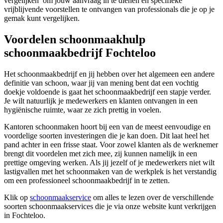
vergelijken’ om jouw aanvraag in te dienen en specifieke
vrijblijvende voorstellen te ontvangen van professionals die je op je
gemak kunt vergelijken.
Voordelen schoonmaakhulp
schoonmaakbedrijf Fochteloo
Het schoonmaakbedrijf en jij hebben over het algemeen een andere
definitie van schoon, waar jij van mening bent dat een vochtig
doekje voldoende is gaat het schoonmaakbedrijf een stapje verder.
Je wilt natuurlijk je medewerkers en klanten ontvangen in een
hygiënische ruimte, waar ze zich prettig in voelen.
Kantoren schoonmaken hoort bij een van de meest eenvoudige en
voordelige soorten investeringen die je kan doen. Dit laat heel het
pand achter in een frisse staat. Voor zowel klanten als de werknemer
brengt dit voordelen met zich mee, zij kunnen namelijk in een
prettige omgeving werken. Als jij jezelf of je medewerkers niet wilt
lastigvallen met het schoonmaken van de werkplek is het verstandig
om een professioneel schoonmaakbedrijf in te zetten.
Klik op
schoonmaakservice
om alles te lezen over de verschillende
soorten schoonmaakservices die je via onze website kunt verkrijgen
in Fochteloo.