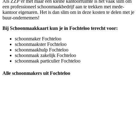
Als ZZP’er met maar een kleine kantoorruimte is het vaak slim om
een professioneel schoonmaakbedrijf aan te trekken met mede-
kantoor eigenaren. Het is dan slim om in deze kosten te delen met je
buur-ondernemers!
Bij Schoonmaakkaart kun je in Fochteloo terecht voor:
schoonmaker Fochteloo
schoonmaakster Fochteloo
schoonmaakhulp Fochteloo
schoonmaak zakelijk Fochteloo
schoonmaak particulier Fochteloo
Alle schoonmakers uit Fochteloo