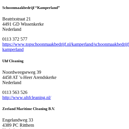
Schoonmaakbedrijf “Kamperland”
Beatrixstraat 21
4491 GD Wissenkerke
Nederland
0113 372 577
https://www.topschoonmaakbedrijf.nl/kamperland/schoonmaakbedrijf
kamperland
Uhf Cleaning
Noordweegseweg 39
4458 AT 's-Heer Arendskerke
Nederland
0113 563 526
http://www.uhfcleaning.nl/
Zeeland Maritime Cleaning B.V.
Engelandweg 33
4389 PC Ritthem