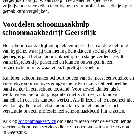
vergelijken’ om jouw aanvraag in te dienen en specifieke
vrijblijvende voorstellen te ontvangen van professionals die je op je
gemak kunt vergelijken.
Voordelen schoonmaakhulp
schoonmaakbedrijf Geersdijk
Het schoonmaakbedrijf en jij hebben meestal een andere definitie
van hygiëne, waar jij van mening bent dat een vochtig doekje
genoeg is gaat het schoonmaakbedrijf een stapje verder. Je wilt
vanzelfsprekend je personeel en klanten ontvangen in een
hygiënische ruimte, waar ze zich prettig in voelen.
Kantoren schoonmaken behoort tot een van de meest eenvoudige en
voordelige soorten investeringen die je kan doen. Dit laat heel het
pand achter in een schone toestand. Voor zowel klanten als je
werknemers brengt dit pluspunten met zich mee, zij kunnen
namelijk in een fris kantoor werken. Als jij jezelf of je personeel niet
wilt lastigvallen met het schoonmaken van het kantoor is het
verstandig om een professioneel schoonmaakbedrijf in te zetten.
Klik op
schoonmaakservice
om alles te lezen over de verschillende
soorten schoonmaakservices die je via onze website kunt verkrijgen
in Geersdijk.