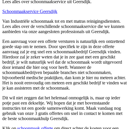
Lees alles over schoonmaakservice uit Geersdijk.
Schoonmaakservice Geersdijk
Van Industriële schoonmaak tot en met matras reinigingsdiensten.
Lees alles over de verschillende schoonmaakservice die we kunnen
aanbieden via onze aangesloten professionals uit Geersdijk.
Een aanvraag voor een offerte versturen is natuurlijk een ontzettend
goede stap om te nemen. Door specifiek te zijn in deze offerte
aanvraag zal je erg snel een schoonmaakbedrijf Geersdijk vinden.
Hierdoor zal je zeker weten dat je in zee gaat met een geschikt
bedrijf, je wilt natuurlijk wel dat de schoonmaak wordt uitgevoerd
door iemand die hier oog voor heeft. Wanneer de
schoonmaakbedrijven bepaalde branches niet schoonmaken,
bijvoorbeeld medische praktijken, dan kom je hier nu meteen achter.
Het is nooit eenvoudig om meteen een geschikt bedrijf te vinden wat
je kan assisteren met de schoonmaak.
Dit wil niet zeggen dat het helemaal onmogelijk is, maar op ieder
potje past een dekseltje. Wij hopen dat je met bovenstaande
instructies tot een goede samenwerking komt. Maak vandaag nog
gebruik van onze 3 gratis offertes om snel in contact te komen met
de beste schoonmaakhulp Geersdijk.
Klik op
schoonmaak offerte
om direct achter de kosten voor een