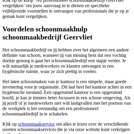
Klik op de knop ‘Nu professioneel schoonmaakbedrijf Geervliet
vergelijken’ om jouw aanvraag in te dienen en specifieke
vrijblijvende voorstellen te ontvangen van professionals die je op je
gemak kunt vergelijken.
Voordelen schoonmaakhulp
schoonmaakbedrijf Geervliet
Het schoonmaakbedrijf en jij hebben over het algemeen een andere
definitie van schoon, wanneer jij van mening bent dat een vochtig
doekje genoeg is gaat het schoonmaakbedrijf een stapje verder. Je
wilt natuurlijk je medewerkers en klanten ontvangen in een
hygiënische ruimte, waar ze zich prettig in voelen.
Het laten schoonmaken van je kantoor is een simpele, maar goede
investering voor je organisatie. Dit laat heel het kantoor achter in een
hygiënische toestand. Een opgeruimd kantoor is een opgeruimd
hoofd, je kan je immers beter focussen in een schone omgeving. Als
jij jezelf of je medewerkers niet wilt lastigvallen met het poetsen van
de werkplek is het verstandig om een professioneel
schoonmaakbedrijf in te schakelen.
Klik op
schoonmaakservice
om alles te lezen over de verschillende
soorten schoonmaakservices die je via onze website kunt verkrijgen