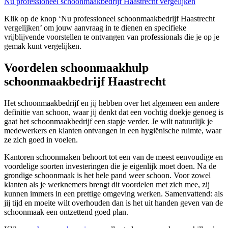
Nu professioneel schoonmaakbedrijf Haastrecht vergelijken
Klik op de knop ‘Nu professioneel schoonmaakbedrijf Haastrecht
vergelijken’ om jouw aanvraag in te dienen en specifieke
vrijblijvende voorstellen te ontvangen van professionals die je op je
gemak kunt vergelijken.
Voordelen schoonmaakhulp
schoonmaakbedrijf Haastrecht
Het schoonmaakbedrijf en jij hebben over het algemeen een andere
definitie van schoon, waar jij denkt dat een vochtig doekje genoeg is
gaat het schoonmaakbedrijf een stapje verder. Je wilt natuurlijk je
medewerkers en klanten ontvangen in een hygiënische ruimte, waar
ze zich goed in voelen.
Kantoren schoonmaken behoort tot een van de meest eenvoudige en
voordelige soorten investeringen die je eigenlijk moet doen. Na de
grondige schoonmaak is het hele pand weer schoon. Voor zowel
klanten als je werknemers brengt dit voordelen met zich mee, zij
kunnen immers in een prettige omgeving werken. Samenvattend: als
jij tijd en moeite wilt overhouden dan is het uit handen geven van de
schoonmaak een ontzettend goed plan.