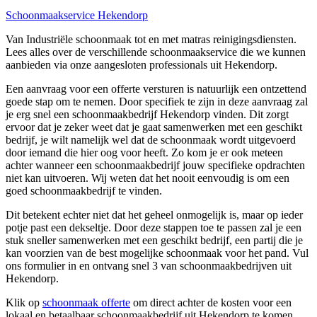
Schoonmaakservice Hekendorp
Van Industriële schoonmaak tot en met matras reinigingsdiensten.
Lees alles over de verschillende schoonmaakservice die we kunnen
aanbieden via onze aangesloten professionals uit Hekendorp.
Een aanvraag voor een offerte versturen is natuurlijk een ontzettend
goede stap om te nemen. Door specifiek te zijn in deze aanvraag zal
je erg snel een schoonmaakbedrijf Hekendorp vinden. Dit zorgt
ervoor dat je zeker weet dat je gaat samenwerken met een geschikt
bedrijf, je wilt namelijk wel dat de schoonmaak wordt uitgevoerd
door iemand die hier oog voor heeft. Zo kom je er ook meteen
achter wanneer een schoonmaakbedrijf jouw specifieke opdrachten
niet kan uitvoeren. Wij weten dat het nooit eenvoudig is om een
goed schoonmaakbedrijf te vinden.
Dit betekent echter niet dat het geheel onmogelijk is, maar op ieder
potje past een dekseltje. Door deze stappen toe te passen zal je een
stuk sneller samenwerken met een geschikt bedrijf, een partij die je
kan voorzien van de best mogelijke schoonmaak voor het pand. Vul
ons formulier in en ontvang snel 3 van schoonmaakbedrijven uit
Hekendorp.
Klik op
schoonmaak offerte
om direct achter de kosten voor een
lokaal en betaalbaar schoonmaakbedrijf uit Hekendorp te komen