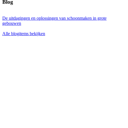
Blog
De uitdagingen en oplossingen van schoonmaken in grote
gebouwen
Alle blogitems bekijken