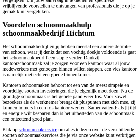
vergelijken’ om jouw aanvraag in te dienen en specifieke
vrijblijvende voorstellen te ontvangen van professionals die je op je
gemak kunt vergelijken.
Voordelen schoonmaakhulp
schoonmaakbedrijf Hichtum
Het schoonmaakbedrijf en jij hebben meestal een andere definitie
van schoon, waar jij denkt dat een vochtig doekje voldoende is gaat
het schoonmaakbedrijf een stapje verder. Dankzij
kantoorschoonmaak zal je zorgen voor een kantoor waar al jouw
medewerkers met genoegen binnen willen stappen, een vies kantoor
is namelijk niet echt een goede binnenkomer.
Kantoren schoonmaken behoort tot een van de meest simpele en
voordelige soorten investeringen die je eigenlijk moet doen. Na de
grondige schoonmaak is het gehele pand weer fris. Voor zowel
bezoekers als de werknemer brengt dit pluspunten met zich mee, zij
kunnen immers in een fris kantoor werken. Samenvattend: als jij tijd
en energie wilt besparen dan is het uitbesteden van de schoonmaak
een ontzettend goed plan.
Klik op
schoonmaakservice
om alles te lezen over de verschillende
soorten schoonmaakservices die je via onze website kunt verkrijgen