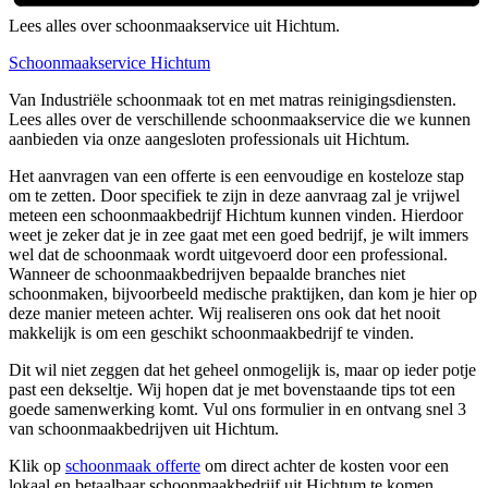
Lees alles over schoonmaakservice uit Hichtum.
Schoonmaakservice Hichtum
Van Industriële schoonmaak tot en met matras reinigingsdiensten.
Lees alles over de verschillende schoonmaakservice die we kunnen
aanbieden via onze aangesloten professionals uit Hichtum.
Het aanvragen van een offerte is een eenvoudige en kosteloze stap
om te zetten. Door specifiek te zijn in deze aanvraag zal je vrijwel
meteen een schoonmaakbedrijf Hichtum kunnen vinden. Hierdoor
weet je zeker dat je in zee gaat met een goed bedrijf, je wilt immers
wel dat de schoonmaak wordt uitgevoerd door een professional.
Wanneer de schoonmaakbedrijven bepaalde branches niet
schoonmaken, bijvoorbeeld medische praktijken, dan kom je hier op
deze manier meteen achter. Wij realiseren ons ook dat het nooit
makkelijk is om een geschikt schoonmaakbedrijf te vinden.
Dit wil niet zeggen dat het geheel onmogelijk is, maar op ieder potje
past een dekseltje. Wij hopen dat je met bovenstaande tips tot een
goede samenwerking komt. Vul ons formulier in en ontvang snel 3
van schoonmaakbedrijven uit Hichtum.
Klik op
schoonmaak offerte
om direct achter de kosten voor een
lokaal en betaalbaar schoonmaakbedrijf uit Hichtum te komen