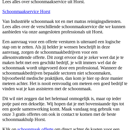
Lees alles over schoonmaakservice uit Horst.
Schoonmaakservice Horst
Van Industriële schoonmaak tot en met matras reinigingsdiensten.
Lees alles over de verschillende schoonmaakservice die we kunnen
aanbieden via onze aangesloten professionals uit Horst.
Een aanvraag voor een offerte versturen is uiteraard een logische
stap om te zetten. Als jij helder je wensen beschrijft in deze
aanvraag, zorgen de schoonmaakbedrijven voor een
allesomvattende offerte. Dit zorgt ervoor dat je zeker weet dat je te
maken hebt met een geschikt bedrijf, je wilt immers wel dat de
schoonmaak wordt uitgevoerd door een professional. Wanneer de
schoonmaakbedrijven bepaalde sectoren niet schoonmaken,
bijvoorbeeld medische praktijken, dan kom je hier op deze manier
meteen achter. Het is nooit eenvoudig om meteen een goed bedrijf te
vinden wat je kan assisteren met de schoonmaak.
Dit wil niet zeggen dat het helemaal onmogelijk is, maar op ieder
potje past een dekseltje. Wij hopen dat je met bovenstaande tips tot
een goede samenwerking komt. Maak vandaag nog gebruik van
onze 3 gratis offertes om ook in contact te komen met de beste
schoonmaakhulp Horst.
Klik op
schoonmaak offerte
om direct achter de kosten voor een