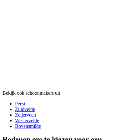
Bekijk ook schoonmakers uit
Peest
Zuidvelde
Zeijerveen
Westervelde
Bovensmilde
Redenen om te kiezen voor een