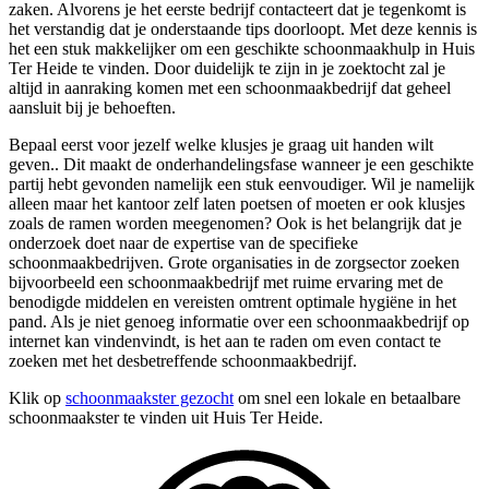
zaken. Alvorens je het eerste bedrijf contacteert dat je tegenkomt is
het verstandig dat je onderstaande tips doorloopt. Met deze kennis is
het een stuk makkelijker om een geschikte schoonmaakhulp in Huis
Ter Heide te vinden. Door duidelijk te zijn in je zoektocht zal je
altijd in aanraking komen met een schoonmaakbedrijf dat geheel
aansluit bij je behoeften.
Bepaal eerst voor jezelf welke klusjes je graag uit handen wilt
geven.. Dit maakt de onderhandelingsfase wanneer je een geschikte
partij hebt gevonden namelijk een stuk eenvoudiger. Wil je namelijk
alleen maar het kantoor zelf laten poetsen of moeten er ook klusjes
zoals de ramen worden meegenomen? Ook is het belangrijk dat je
onderzoek doet naar de expertise van de specifieke
schoonmaakbedrijven. Grote organisaties in de zorgsector zoeken
bijvoorbeeld een schoonmaakbedrijf met ruime ervaring met de
benodigde middelen en vereisten omtrent optimale hygiëne in het
pand. Als je niet genoeg informatie over een schoonmaakbedrijf op
internet kan vindenvindt, is het aan te raden om even contact te
zoeken met het desbetreffende schoonmaakbedrijf.
Klik op
schoonmaakster gezocht
om snel een lokale en betaalbare
schoonmaakster te vinden uit Huis Ter Heide.