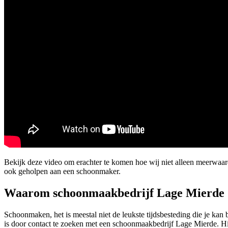
Bekijk deze video om erachter te komen hoe wij niet alleen meerwaa
ook geholpen aan een schoonmaker.
Waarom schoonmaakbedrijf Lage Mierde
Schoonmaken, het is meestal niet de leukste tijdsbesteding die je kan
is door contact te zoeken met een schoonmaakbedrijf Lage Mierde. Hier