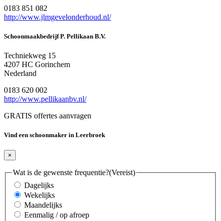
0183 851 082
http://www.jlmgevelonderhoud.nl/
Schoonmaakbedrijf P. Pellikaan B.V.
Techniekweg 15
4207 HC Gorinchem
Nederland
0183 620 002
http://www.pellikaanbv.nl/
GRATIS offertes aanvragen
Vind een schoonmaker in Leerbroek
×
Wat is de gewenste frequentie?
(Vereist)
Dagelijks
Wekelijks
Maandelijks
Eenmalig / op afroep