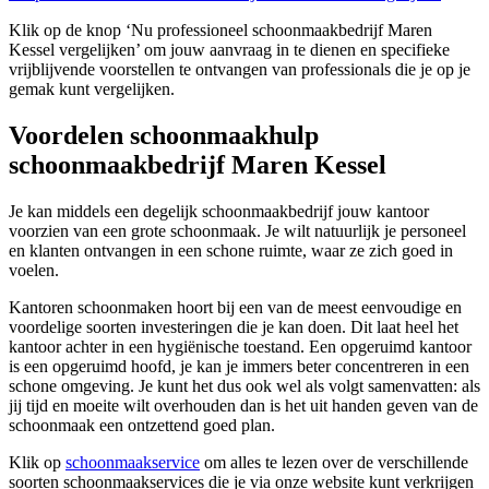
Klik op de knop ‘Nu professioneel schoonmaakbedrijf Maren
Kessel vergelijken’ om jouw aanvraag in te dienen en specifieke
vrijblijvende voorstellen te ontvangen van professionals die je op je
gemak kunt vergelijken.
Voordelen schoonmaakhulp
schoonmaakbedrijf Maren Kessel
Je kan middels een degelijk schoonmaakbedrijf jouw kantoor
voorzien van een grote schoonmaak. Je wilt natuurlijk je personeel
en klanten ontvangen in een schone ruimte, waar ze zich goed in
voelen.
Kantoren schoonmaken hoort bij een van de meest eenvoudige en
voordelige soorten investeringen die je kan doen. Dit laat heel het
kantoor achter in een hygiënische toestand. Een opgeruimd kantoor
is een opgeruimd hoofd, je kan je immers beter concentreren in een
schone omgeving. Je kunt het dus ook wel als volgt samenvatten: als
jij tijd en moeite wilt overhouden dan is het uit handen geven van de
schoonmaak een ontzettend goed plan.
Klik op
schoonmaakservice
om alles te lezen over de verschillende
soorten schoonmaakservices die je via onze website kunt verkrijgen