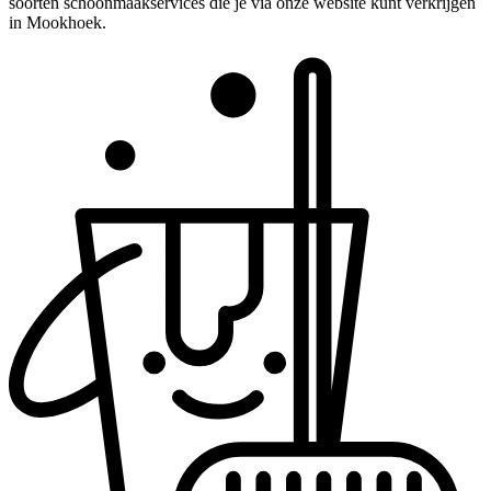
soorten schoonmaakservices die je via onze website kunt verkrijgen
in Mookhoek.