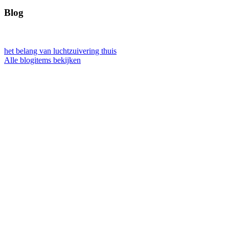
Blog
het belang van luchtzuivering thuis
Alle blogitems bekijken