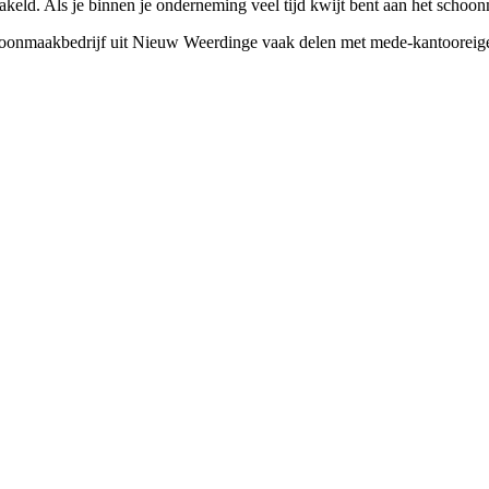
keld. Als je binnen je onderneming veel tijd kwijt bent aan het schoon
oonmaakbedrijf uit Nieuw Weerdinge vaak delen met mede-kantooreigenare