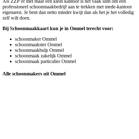
Als ZZP’er met maar een klein kantoor is het vaak slim om een
professioneel schoonmaakbedrijf aan te trekken met mede-kantoor
eigenaren. Je bent dan netto minder kwijt dan als het je het volledig
zelf wilt doen.
Bij Schoonmaakkaart kun je in Ommel terecht voor:
schoonmaker Ommel
schoonmaakster Ommel
schoonmaakhulp Ommel
schoonmaak zakelijk Ommel
schoonmaak particulier Ommel
Alle schoonmakers uit Ommel