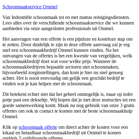
Schoonmaakservice Ommel
Van Industriële schoonmaak tot en met matras reinigingsdiensten.
Lees alles over de verschillende schoonmaakservice die we kunnen
aanbieden via onze aangesloten professionals uit Ommel.
Het aanvragen van een offerte is een pijnloze en kosteloze stap om
te zetten. Door duidelijk te zijn in deze offerte aanvraag zal je erg
snel een schoonmaakbedrijf Ommel kunnen vinden. Na het
ontvangen van de offertes is het een kwestie van vergelijken, welk
schoonmaakbedrijf doet wat voor welke prijs. Wanneer de
schoonmaakbedrijven bepaalde sectoren niet schoonmaken,
bijvoorbeeld zorginstellingen, dan kom je hier nu snel genoeg
achter. Het is nooit eenvoudig om gelijk een geschikt bedrijf te
vinden wat je kan helpen met de schoonmaak.
Dit betekent echter niet dat het geheel onmogelijk is, maar op ieder
potje past een dekseltje. Wij hopen dat je met deze instructies tot een
goede samenwerking komt. Maak nu nog gebruik van onze 3 gratis
offertes om ook in contact te komen met de beste schoonmaakhulp
Ommel.
Klik op
schoonmaak offerte
om direct achter de kosten voor een
lokaal en betaalbaar schoonmaakbedrijf uit Ommel te komen
middels 5 vrijblijvende offertes.