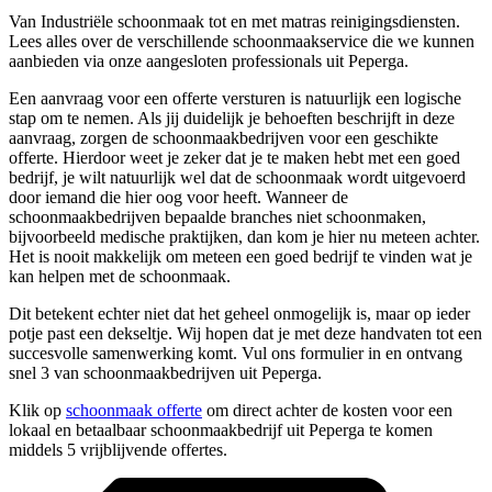
Van Industriële schoonmaak tot en met matras reinigingsdiensten.
Lees alles over de verschillende schoonmaakservice die we kunnen
aanbieden via onze aangesloten professionals uit Peperga.
Een aanvraag voor een offerte versturen is natuurlijk een logische
stap om te nemen. Als jij duidelijk je behoeften beschrijft in deze
aanvraag, zorgen de schoonmaakbedrijven voor een geschikte
offerte. Hierdoor weet je zeker dat je te maken hebt met een goed
bedrijf, je wilt natuurlijk wel dat de schoonmaak wordt uitgevoerd
door iemand die hier oog voor heeft. Wanneer de
schoonmaakbedrijven bepaalde branches niet schoonmaken,
bijvoorbeeld medische praktijken, dan kom je hier nu meteen achter.
Het is nooit makkelijk om meteen een goed bedrijf te vinden wat je
kan helpen met de schoonmaak.
Dit betekent echter niet dat het geheel onmogelijk is, maar op ieder
potje past een dekseltje. Wij hopen dat je met deze handvaten tot een
succesvolle samenwerking komt. Vul ons formulier in en ontvang
snel 3 van schoonmaakbedrijven uit Peperga.
Klik op
schoonmaak offerte
om direct achter de kosten voor een
lokaal en betaalbaar schoonmaakbedrijf uit Peperga te komen
middels 5 vrijblijvende offertes.