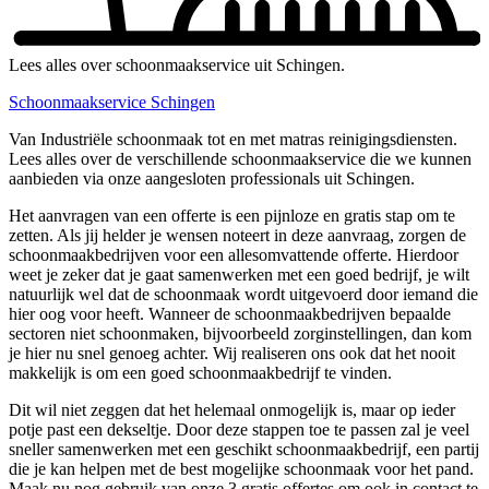
Lees alles over schoonmaakservice uit Schingen.
Schoonmaakservice Schingen
Van Industriële schoonmaak tot en met matras reinigingsdiensten.
Lees alles over de verschillende schoonmaakservice die we kunnen
aanbieden via onze aangesloten professionals uit Schingen.
Het aanvragen van een offerte is een pijnloze en gratis stap om te
zetten. Als jij helder je wensen noteert in deze aanvraag, zorgen de
schoonmaakbedrijven voor een allesomvattende offerte. Hierdoor
weet je zeker dat je gaat samenwerken met een goed bedrijf, je wilt
natuurlijk wel dat de schoonmaak wordt uitgevoerd door iemand die
hier oog voor heeft. Wanneer de schoonmaakbedrijven bepaalde
sectoren niet schoonmaken, bijvoorbeeld zorginstellingen, dan kom
je hier nu snel genoeg achter. Wij realiseren ons ook dat het nooit
makkelijk is om een goed schoonmaakbedrijf te vinden.
Dit wil niet zeggen dat het helemaal onmogelijk is, maar op ieder
potje past een dekseltje. Door deze stappen toe te passen zal je veel
sneller samenwerken met een geschikt schoonmaakbedrijf, een partij
die je kan helpen met de best mogelijke schoonmaak voor het pand.
Maak nu nog gebruik van onze 3 gratis offertes om ook in contact te