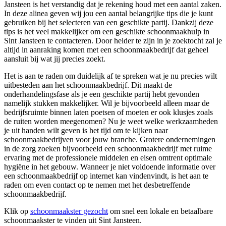
Jansteen is het verstandig dat je rekening houd met een aantal zaken.
In deze alinea geven wij jou een aantal belangrijke tips die je kunt
gebruiken bij het selecteren van een geschikte partij. Dankzij deze
tips is het veel makkelijker om een geschikte schoonmaakhulp in
Sint Jansteen te contacteren. Door helder te zijn in je zoektocht zal je
altijd in aanraking komen met een schoonmaakbedrijf dat geheel
aansluit bij wat jij precies zoekt.
Het is aan te raden om duidelijk af te spreken wat je nu precies wilt
uitbesteden aan het schoonmaakbedrijf. Dit maakt de
onderhandelingsfase als je een geschikte partij hebt gevonden
namelijk stukken makkelijker. Wil je bijvoorbeeld alleen maar de
bedrijfsruimte binnen laten poetsen of moeten er ook klusjes zoals
de ruiten worden meegenomen? Nu je weet welke werkzaamheden
je uit handen wilt geven is het tijd om te kijken naar
schoonmaakbedrijven voor jouw branche. Grotere ondernemingen
in de zorg zoeken bijvoorbeeld een schoonmaakbedrijf met ruime
ervaring met de professionele middelen en eisen omtrent optimale
hygiëne in het gebouw. Wanneer je niet voldoende informatie over
een schoonmaakbedrijf op internet kan vindenvindt, is het aan te
raden om even contact op te nemen met het desbetreffende
schoonmaakbedrijf.
Klik op
schoonmaakster gezocht
om snel een lokale en betaalbare
schoonmaakster te vinden uit Sint Jansteen.