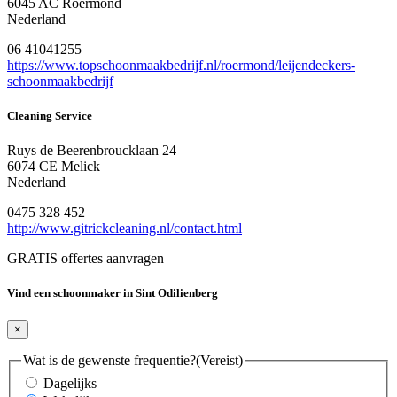
6045 AC Roermond
Nederland
06 41041255
https://www.topschoonmaakbedrijf.nl/roermond/leijendeckers-
schoonmaakbedrijf
Cleaning Service
Ruys de Beerenbroucklaan 24
6074 CE Melick
Nederland
0475 328 452
http://www.gitrickcleaning.nl/contact.html
GRATIS offertes aanvragen
Vind een schoonmaker in Sint Odilienberg
×
Wat is de gewenste frequentie?
(Vereist)
Dagelijks