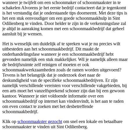
wanneer je twijfelt om een schoonmaker of schoonmaakster in te
schakelen Alvorens je het eerste bedrijf contacteert dat je tegenkomt
is het verstandig dat je onderstaande tips doorneemt. Met deze tips is
het een stuk eenvoudiger om een goede schoonmaakhulp in Sint
Odilienberg te vinden. Door helder te zijn in de verkenningsfase zal
je altijd in aanraking komen met een schoonmaakbedrijf dat geheel
aansluit bij je wensen.
Het is wenselijk om duidelijk af te spreken wat je nu precies wilt
uitbesteden aan het schoonmaakbedrijf. Dit maakt de
onderhandelingsfase wanneer je een schoonmaakbedrijf hebt
gevonden namelijk een stuk makkelijker. Wil je namelijk alleen maar
de bedrijfsruimte zelf reinigen of moeten er ook
schoonmaakwerkzaamheden zoals de ramen worden uitgevoerd?
Tevens is het belangrijk dat je onderzoek doet naar de
deskundigheid van de specifieke schoonmaakbedrijven. Er zijn
namelijk verschillende vereisten voor verschillende vakgebieden, bij
een arts moet het vanzelfsprekend schoner zijn dan bij een gewoon
kantoor. Wanneer je niet voldoende informatie over een
schoonmaakbedrijf op internet kan vindenvindt, is het aan te raden
om even contact te zoeken met het desbetreffende
schoonmaakbedrijf.
Klik op
schoonmaakster gezocht
om snel een lokale en betaalbare
schoonmaakster te vinden uit Sint Odilienberg.