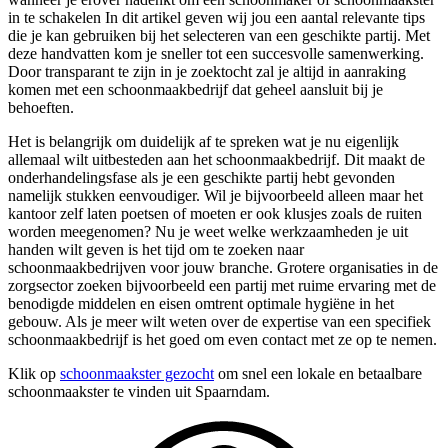
in te schakelen In dit artikel geven wij jou een aantal relevante tips
die je kan gebruiken bij het selecteren van een geschikte partij. Met
deze handvatten kom je sneller tot een succesvolle samenwerking.
Door transparant te zijn in je zoektocht zal je altijd in aanraking
komen met een schoonmaakbedrijf dat geheel aansluit bij je
behoeften.
Het is belangrijk om duidelijk af te spreken wat je nu eigenlijk
allemaal wilt uitbesteden aan het schoonmaakbedrijf. Dit maakt de
onderhandelingsfase als je een geschikte partij hebt gevonden
namelijk stukken eenvoudiger. Wil je bijvoorbeeld alleen maar het
kantoor zelf laten poetsen of moeten er ook klusjes zoals de ruiten
worden meegenomen? Nu je weet welke werkzaamheden je uit
handen wilt geven is het tijd om te zoeken naar
schoonmaakbedrijven voor jouw branche. Grotere organisaties in de
zorgsector zoeken bijvoorbeeld een partij met ruime ervaring met de
benodigde middelen en eisen omtrent optimale hygiëne in het
gebouw. Als je meer wilt weten over de expertise van een specifiek
schoonmaakbedrijf is het goed om even contact met ze op te nemen.
Klik op
schoonmaakster gezocht
om snel een lokale en betaalbare
schoonmaakster te vinden uit Spaarndam.