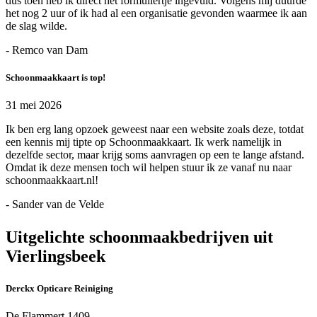
dus toen heb ik direct het formuliertje ingevuld. Volgens mij duurde
het nog 2 uur of ik had al een organisatie gevonden waarmee ik aan
de slag wilde.
- Remco van Dam
Schoonmaakkaart is top!
31 mei 2026
Ik ben erg lang opzoek geweest naar een website zoals deze, totdat
een kennis mij tipte op Schoonmaakkaart. Ik werk namelijk in
dezelfde sector, maar krijg soms aanvragen op een te lange afstand.
Omdat ik deze mensen toch wil helpen stuur ik ze vanaf nu naar
schoonmaakkaart.nl!
- Sander van de Velde
Uitgelichte schoonmaakbedrijven uit
Vierlingsbeek
Derckx Opticare Reiniging
De Flammert 1409