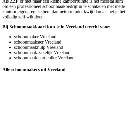
Als ZZP’er met maar een kleine kantoorruimte is het meestal slim
om een professioneel schoonmaakbedrijf in te schakelen met mede-
kantoor eigenaren. Je bent dan netto minder kwijt dan als het je het
volledig zelf wilt doen.
Bij Schoonmaakkaart kun je in Vreeland terecht voor:
schoonmaker Vreeland
schoonmaakster Vreeland
schoonmaakhulp Vreeland
schoonmaak zakelijk Vreeland
schoonmaak particulier Vreeland
Alle schoonmakers uit Vreeland