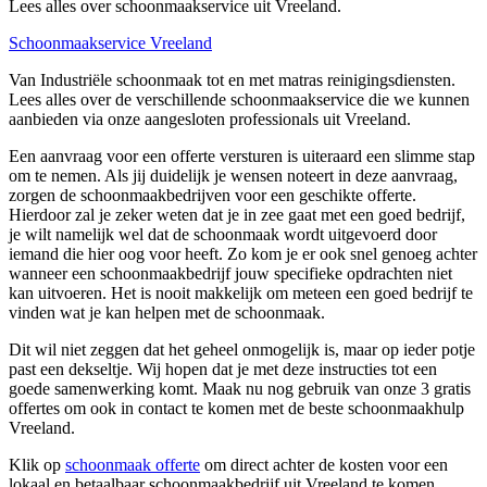
Lees alles over schoonmaakservice uit Vreeland.
Schoonmaakservice Vreeland
Van Industriële schoonmaak tot en met matras reinigingsdiensten.
Lees alles over de verschillende schoonmaakservice die we kunnen
aanbieden via onze aangesloten professionals uit Vreeland.
Een aanvraag voor een offerte versturen is uiteraard een slimme stap
om te nemen. Als jij duidelijk je wensen noteert in deze aanvraag,
zorgen de schoonmaakbedrijven voor een geschikte offerte.
Hierdoor zal je zeker weten dat je in zee gaat met een goed bedrijf,
je wilt namelijk wel dat de schoonmaak wordt uitgevoerd door
iemand die hier oog voor heeft. Zo kom je er ook snel genoeg achter
wanneer een schoonmaakbedrijf jouw specifieke opdrachten niet
kan uitvoeren. Het is nooit makkelijk om meteen een goed bedrijf te
vinden wat je kan helpen met de schoonmaak.
Dit wil niet zeggen dat het geheel onmogelijk is, maar op ieder potje
past een dekseltje. Wij hopen dat je met deze instructies tot een
goede samenwerking komt. Maak nu nog gebruik van onze 3 gratis
offertes om ook in contact te komen met de beste schoonmaakhulp
Vreeland.
Klik op
schoonmaak offerte
om direct achter de kosten voor een
lokaal en betaalbaar schoonmaakbedrijf uit Vreeland te komen