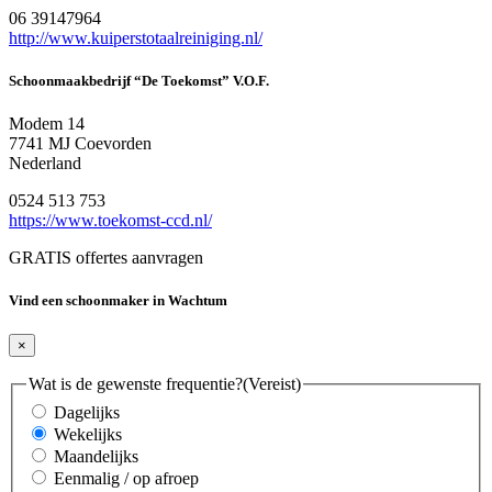
06 39147964
http://www.kuiperstotaalreiniging.nl/
Schoonmaakbedrijf “De Toekomst” V.O.F.
Modem 14
7741 MJ Coevorden
Nederland
0524 513 753
https://www.toekomst-ccd.nl/
GRATIS offertes aanvragen
Vind een schoonmaker in Wachtum
×
Wat is de gewenste frequentie?
(Vereist)
Dagelijks
Wekelijks
Maandelijks
Eenmalig / op afroep