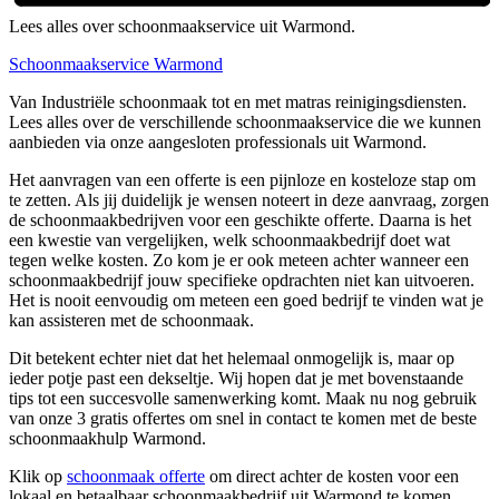
Lees alles over schoonmaakservice uit Warmond.
Schoonmaakservice Warmond
Van Industriële schoonmaak tot en met matras reinigingsdiensten.
Lees alles over de verschillende schoonmaakservice die we kunnen
aanbieden via onze aangesloten professionals uit Warmond.
Het aanvragen van een offerte is een pijnloze en kosteloze stap om
te zetten. Als jij duidelijk je wensen noteert in deze aanvraag, zorgen
de schoonmaakbedrijven voor een geschikte offerte. Daarna is het
een kwestie van vergelijken, welk schoonmaakbedrijf doet wat
tegen welke kosten. Zo kom je er ook meteen achter wanneer een
schoonmaakbedrijf jouw specifieke opdrachten niet kan uitvoeren.
Het is nooit eenvoudig om meteen een goed bedrijf te vinden wat je
kan assisteren met de schoonmaak.
Dit betekent echter niet dat het helemaal onmogelijk is, maar op
ieder potje past een dekseltje. Wij hopen dat je met bovenstaande
tips tot een succesvolle samenwerking komt. Maak nu nog gebruik
van onze 3 gratis offertes om snel in contact te komen met de beste
schoonmaakhulp Warmond.
Klik op
schoonmaak offerte
om direct achter de kosten voor een
lokaal en betaalbaar schoonmaakbedrijf uit Warmond te komen