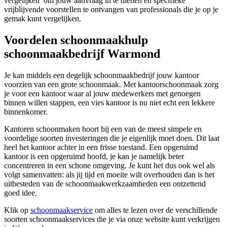
vergelijken’ om jouw aanvraag in te dienen en specifieke
vrijblijvende voorstellen te ontvangen van professionals die je op je
gemak kunt vergelijken.
Voordelen schoonmaakhulp
schoonmaakbedrijf Warmond
Je kan middels een degelijk schoonmaakbedrijf jouw kantoor
voorzien van een grote schoonmaak. Met kantoorschoonmaak zorg
je voor een kantoor waar al jouw medewerkers met genoegen
binnen willen stappen, een vies kantoor is nu niet echt een lekkere
binnenkomer.
Kantoren schoonmaken hoort bij een van de meest simpele en
voordelige soorten investeringen die je eigenlijk moet doen. Dit laat
heel het kantoor achter in een frisse toestand. Een opgeruimd
kantoor is een opgeruimd hoofd, je kan je namelijk beter
concentreren in een schone omgeving. Je kunt het dus ook wel als
volgt samenvatten: als jij tijd en moeite wilt overhouden dan is het
uitbesteden van de schoonmaakwerkzaamheden een ontzettend
goed idee.
Klik op
schoonmaakservice
om alles te lezen over de verschillende
soorten schoonmaakservices die je via onze website kunt verkrijgen