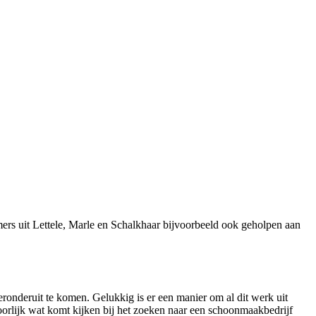
rs uit Lettele, Marle en Schalkhaar bijvoorbeeld ook geholpen aan
ronderuit te komen. Gelukkig is er een manier om al dit werk uit
oorlijk wat komt kijken bij het zoeken naar een schoonmaakbedrijf