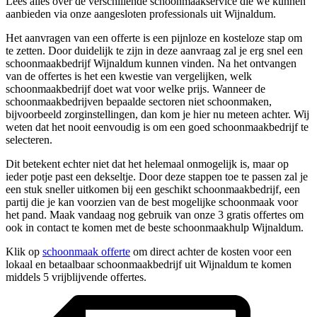
Lees alles over de verschillende schoonmaakservice die we kunnen
aanbieden via onze aangesloten professionals uit Wijnaldum.
Het aanvragen van een offerte is een pijnloze en kosteloze stap om
te zetten. Door duidelijk te zijn in deze aanvraag zal je erg snel een
schoonmaakbedrijf Wijnaldum kunnen vinden. Na het ontvangen
van de offertes is het een kwestie van vergelijken, welk
schoonmaakbedrijf doet wat voor welke prijs. Wanneer de
schoonmaakbedrijven bepaalde sectoren niet schoonmaken,
bijvoorbeeld zorginstellingen, dan kom je hier nu meteen achter. Wij
weten dat het nooit eenvoudig is om een goed schoonmaakbedrijf te
selecteren.
Dit betekent echter niet dat het helemaal onmogelijk is, maar op
ieder potje past een dekseltje. Door deze stappen toe te passen zal je
een stuk sneller uitkomen bij een geschikt schoonmaakbedrijf, een
partij die je kan voorzien van de best mogelijke schoonmaak voor
het pand. Maak vandaag nog gebruik van onze 3 gratis offertes om
ook in contact te komen met de beste schoonmaakhulp Wijnaldum.
Klik op
schoonmaak offerte
om direct achter de kosten voor een
lokaal en betaalbaar schoonmaakbedrijf uit Wijnaldum te komen
middels 5 vrijblijvende offertes.