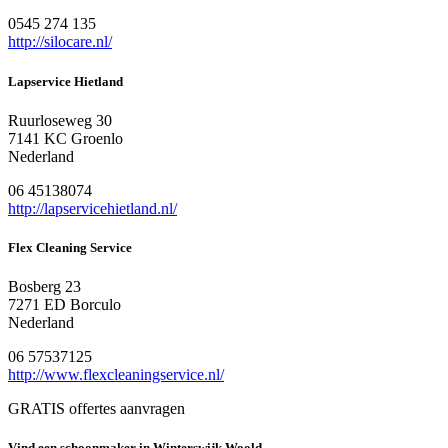
0545 274 135
http://silocare.nl/
Lapservice Hietland
Ruurloseweg 30
7141 KC Groenlo
Nederland
06 45138074
http://lapservicehietland.nl/
Flex Cleaning Service
Bosberg 23
7271 ED Borculo
Nederland
06 57537125
http://www.flexcleaningservice.nl/
GRATIS offertes aanvragen
Vind een schoonmaker in Winterswijk Woold