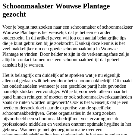
Schoonmaakster Wouwse Plantage
gezocht
Voor je begint met zoeken naar een schoonmaker of schoonmaakster
Wouwse Plantage is het wenselijk dat je het een en ander
onderzoekt. In dit artikel geven wij jou een aantal belangrijke tips
die je kunt gebruiken bij je zoektocht. Dankzij deze kennis is het
veel makkelijker om een goede schoonmaakhulp in Wouwse
Plantage te vinden. Door helder te zijn in de verkenningsfase zal je
altijd in contact komen met een schoonmaakbedrijf dat geheel
aansluit bij je wensen.
Het is belangrijk om duidelijk af te spreken wat je nu eigenlijk
allemaal gedaan wilt hebben door het schoonmaakbedrijf. Dit maakt
het onderhandelen wanneer je een geschikte partij hebt gevonden
namelijk stukken eenvoudiger. Wil je bijvoorbeeld alleen maar het
pand binnen reinigen of moeten er ook schoonmaakwerkzaamheden
zoals de ruiten worden uitgevoerd? Ook is het wenselijk dat je een
beetje onderzoek doet naar de expertise van de specifieke
schoonmaakbedrijven. Grote organisaties in de zorg zoeken
bijvoorbeeld een schoonmaakbedrijf met veel ervaring met de
professionele middelen en vereisten omtrent optimale hygiëne in het
gebouw. Wanneer je niet genoeg informatie over een
schoonmaakbedrijf online kan vindenvindt, is het aan te raden om