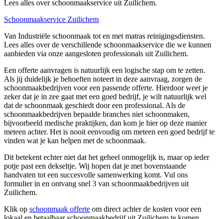
Lees alles over schoonmaakservice uit Zuilichem.
Schoonmaakservice Zuilichem
Van Industriële schoonmaak tot en met matras reinigingsdiensten.
Lees alles over de verschillende schoonmaakservice die we kunnen
aanbieden via onze aangesloten professionals uit Zuilichem.
Een offerte aanvragen is natuurlijk een logische stap om te zetten.
Als jij duidelijk je behoeften noteert in deze aanvraag, zorgen de
schoonmaakbedrijven voor een passende offerte. Hierdoor weet je
zeker dat je in zee gaat met een goed bedrijf, je wilt natuurlijk wel
dat de schoonmaak geschiedt door een professional. Als de
schoonmaakbedrijven bepaalde branches niet schoonmaken,
bijvoorbeeld medische praktijken, dan kom je hier op deze manier
meteen achter. Het is nooit eenvoudig om meteen een goed bedrijf te
vinden wat je kan helpen met de schoonmaak.
Dit betekent echter niet dat het geheel onmogelijk is, maar op ieder
potje past een dekseltje. Wij hopen dat je met bovenstaande
handvaten tot een succesvolle samenwerking komt. Vul ons
formulier in en ontvang snel 3 van schoonmaakbedrijven uit
Zuilichem.
Klik op
schoonmaak offerte
om direct achter de kosten voor een
lokaal en betaalbaar schoonmaakbedrijf uit Zuilichem te komen