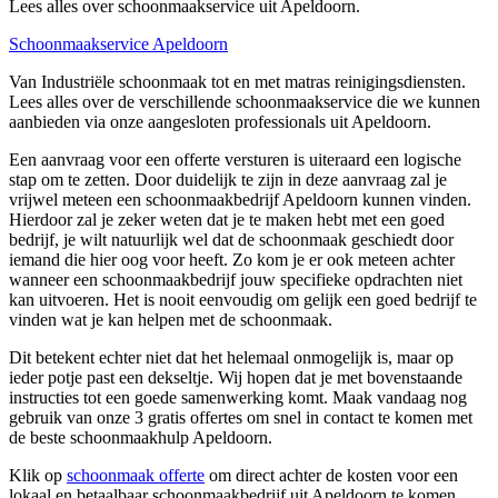
Lees alles over schoonmaakservice uit Apeldoorn.
Schoonmaakservice Apeldoorn
Van Industriële schoonmaak tot en met matras reinigingsdiensten.
Lees alles over de verschillende schoonmaakservice die we kunnen
aanbieden via onze aangesloten professionals uit Apeldoorn.
Een aanvraag voor een offerte versturen is uiteraard een logische
stap om te zetten. Door duidelijk te zijn in deze aanvraag zal je
vrijwel meteen een schoonmaakbedrijf Apeldoorn kunnen vinden.
Hierdoor zal je zeker weten dat je te maken hebt met een goed
bedrijf, je wilt natuurlijk wel dat de schoonmaak geschiedt door
iemand die hier oog voor heeft. Zo kom je er ook meteen achter
wanneer een schoonmaakbedrijf jouw specifieke opdrachten niet
kan uitvoeren. Het is nooit eenvoudig om gelijk een goed bedrijf te
vinden wat je kan helpen met de schoonmaak.
Dit betekent echter niet dat het helemaal onmogelijk is, maar op
ieder potje past een dekseltje. Wij hopen dat je met bovenstaande
instructies tot een goede samenwerking komt. Maak vandaag nog
gebruik van onze 3 gratis offertes om snel in contact te komen met
de beste schoonmaakhulp Apeldoorn.
Klik op
schoonmaak offerte
om direct achter de kosten voor een
lokaal en betaalbaar schoonmaakbedrijf uit Apeldoorn te komen