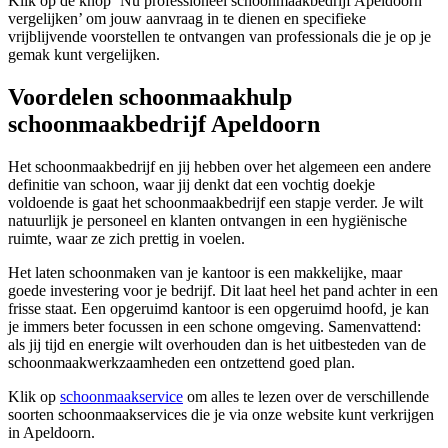
Klik op de knop ‘Nu professioneel schoonmaakbedrijf Apeldoorn
vergelijken’ om jouw aanvraag in te dienen en specifieke
vrijblijvende voorstellen te ontvangen van professionals die je op je
gemak kunt vergelijken.
Voordelen schoonmaakhulp
schoonmaakbedrijf Apeldoorn
Het schoonmaakbedrijf en jij hebben over het algemeen een andere
definitie van schoon, waar jij denkt dat een vochtig doekje
voldoende is gaat het schoonmaakbedrijf een stapje verder. Je wilt
natuurlijk je personeel en klanten ontvangen in een hygiënische
ruimte, waar ze zich prettig in voelen.
Het laten schoonmaken van je kantoor is een makkelijke, maar
goede investering voor je bedrijf. Dit laat heel het pand achter in een
frisse staat. Een opgeruimd kantoor is een opgeruimd hoofd, je kan
je immers beter focussen in een schone omgeving. Samenvattend:
als jij tijd en energie wilt overhouden dan is het uitbesteden van de
schoonmaakwerkzaamheden een ontzettend goed plan.
Klik op
schoonmaakservice
om alles te lezen over de verschillende
soorten schoonmaakservices die je via onze website kunt verkrijgen
in Apeldoorn.