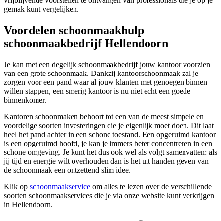
vrijblijvende voorstellen te ontvangen van professionals die je op je
gemak kunt vergelijken.
Voordelen schoonmaakhulp
schoonmaakbedrijf Hellendoorn
Je kan met een degelijk schoonmaakbedrijf jouw kantoor voorzien
van een grote schoonmaak. Dankzij kantoorschoonmaak zal je
zorgen voor een pand waar al jouw klanten met genoegen binnen
willen stappen, een smerig kantoor is nu niet echt een goede
binnenkomer.
Kantoren schoonmaken behoort tot een van de meest simpele en
voordelige soorten investeringen die je eigenlijk moet doen. Dit laat
heel het pand achter in een schone toestand. Een opgeruimd kantoor
is een opgeruimd hoofd, je kan je immers beter concentreren in een
schone omgeving. Je kunt het dus ook wel als volgt samenvatten: als
jij tijd en energie wilt overhouden dan is het uit handen geven van
de schoonmaak een ontzettend slim idee.
Klik op
schoonmaakservice
om alles te lezen over de verschillende
soorten schoonmaakservices die je via onze website kunt verkrijgen
in Hellendoorn.