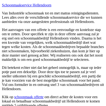
Schoonmaakservice Hellendoorn
Van Industriële schoonmaak tot en met matras reinigingsdiensten.
Lees alles over de verschillende schoonmaakservice die we kunnen
aanbieden via onze aangesloten professionals uit Hellendoorn.
Het aanvragen van een offerte is een eenvoudige en kosteloze stap
om te zetten. Door specifiek te zijn in deze offerte aanvraag zal je
erg snel een schoonmaakbedrijf Hellendoorn vinden. Daarna is het
een kwestie van vergelijken, welk schoonmaakbedrijf doet wat
tegen welke kosten. Als de schoonmaakbedrijven bepaalde branches
niet schoonmaken, bijvoorbeeld ziekenhuizen, dan kom je hier op
deze manier snel genoeg achter. Wij realiseren ons ook dat het nooit
makkelijk is om een goed schoonmaakbedrijf te selecteren.
Dit betekent echter niet dat het geheel onmogelijk is, maar op ieder
potje past een dekseltje. Door deze tips toe te passen zal je veel
sneller uitkomen bij een geschikt schoonmaakbedrijf, een partij die
je kan voorzien van de best mogelijke schoonmaak voor het pand.
Vul ons formulier in en ontvang snel 3 van schoonmaakbedrijven uit
Hellendoorn.
Klik op
schoonmaak offerte
om direct achter de kosten voor een
lokaal en betaalbaar schoonmaakbedrijf uit Hellendoorn te komen
middels 5 vrijblijvende offertes.