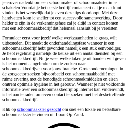
je erover nadenkt om een schoonmaker of schoonmaakster in te
schakelen Voordat je het eerste bedrijf contacteert dat je maar kunt
vinden is het wenselijk dat je even deze tips doorloopt. Met deze
handvatten kom je sneller tot een succesvolle samenwerking. Door
helder te zijn in de verkenningsfase zal je altijd in contact komen
met een schoonmaakbedrijf dat helemaal aansluit bij je vereisten.
Formuleer eerst voor jezelf welke werkzaamheden je graag wilt
uitbesteden. Dit maakt de onderhandelingsfase wanneer je een
schoonmaakbedrijf hebt gevonden namelijk een stuk eenvoudiger.
Je hebt regelmatig namelijk de keuze uit een aantal diensten bij een
schoonmaakbedrijf. Nu je weet welke taken je uit handen wilt geven
is het moment aangebroken om te zoeken naar
schoonmaakbedrijven voor jouw branche. Grote ondernemingen in
de zorgsector zoeken bijvoorbeeld een schoonmaakbedrijf met
ruime ervaring met de benodigde schoonmaakmiddelen en eisen
omtrent optimale hygiëne in het gebouw. Wanneer je niet voldoende
informatie over een schoonmaakbedrijf op internet kan vindenvindt,
is het aan te raden om even contact te zoeken met het desbetreffende
schoonmaakbedrijf.
Klik op
schoonmaakster gezocht
om snel een lokale en betaalbare
schoonmaakster te vinden uit Loon Op Zand.