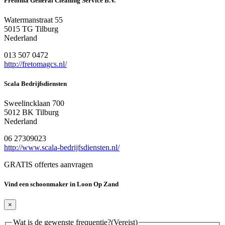
Fretoma General Cleaning Service B.V.
Watermanstraat 55
5015 TG Tilburg
Nederland
013 507 0472
http://fretomagcs.nl/
Scala Bedrijfsdiensten
Sweelincklaan 700
5012 BK Tilburg
Nederland
06 27309023
http://www.scala-bedrijfsdiensten.nl/
GRATIS offertes aanvragen
Vind een schoonmaker in Loon Op Zand
×
Wat is de gewenste frequentie?
(Vereist)