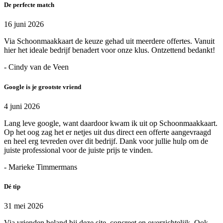
De perfecte match
16 juni 2026
Via Schoonmaakkaart de keuze gehad uit meerdere offertes. Vanuit
hier het ideale bedrijf benadert voor onze klus. Ontzettend bedankt!
- Cindy van de Veen
Google is je grootste vriend
4 juni 2026
Lang leve google, want daardoor kwam ik uit op Schoonmaakkaart.
Op het oog zag het er netjes uit dus direct een offerte aangevraagd
en heel erg tevreden over dit bedrijf. Dank voor jullie hulp om de
juiste professional voor de juiste prijs te vinden.
- Marieke Timmermans
Dé tip
31 mei 2026
Via vrienden beland bij deze site. concreet en overzichtelijk. Ook