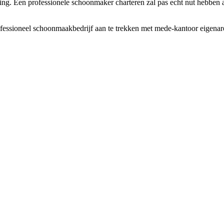
 Een professionele schoonmaker charteren zal pas echt nut hebben als j
ssioneel schoonmaakbedrijf aan te trekken met mede-kantoor eigenaren. 